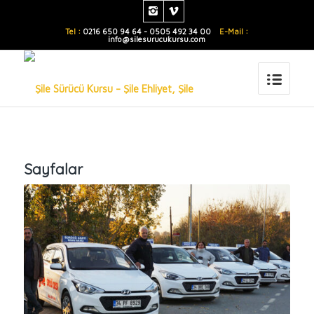
Tel :
0216 650 94 64 - 0505 492 34 00
E-Mail :
info@silesurucukursu.com
Sayfalar