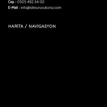
Cep :
0505 492 34 00
E-Mail :
info@silesurucukursu.com
HARITA / NAVIGASYON