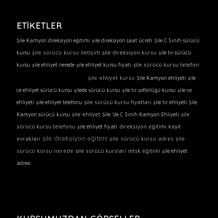
ETIKETLER
Şile Kamyon direksiyon eğitimi
şile direksiyon saat ücreti
Şile C Sınıfı sürücü
şile sürücü kursu iletişim
şile direksiyon kursu
kursu
şile tır sürücü
şile sürücü kursu telefon
kursu
şile ehliyet nerede
şile ehliyet kursu fiyatı
şile sürücü kursu
şile ehliyet kursu
Şile Kamyon ehliyeti
şile
ce ehliyet sürücü kursu
şilede sürücü kursu
şile tır şoförlüğü kursu
şile ce
şile sürücü kursu fiyatları
ehliyeti
şile ehliyet telefonu
şile tır ehliyeti
Şile
şile ehliyet
şile
Kamyon sürücü kursu
Şile 'de C Sınıfı Kamyon Ehliyeti
sürücü kursu telefonu
direksiyon eğitimi
kayıt
şile ehliyet fiyatı
şile direksiyon eğitimi
şile sürücü kursu adres
şile
evrakları
sürücü kursu nerede
şile sürücü kursları
mtsk eğitimi
şile ehliyet
adresi