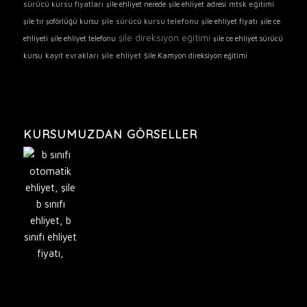
sürücü kursu fiyatları
mtsk eğitimi
şile ehliyet nerede
şile ehliyet adresi
şile sürücü kursu telefonu
şile tır şoförlüğü kursu
şile ehliyet fiyatı
şile ce
şile direksiyon eğitimi
ehliyeti
şile ehliyet telefonu
şile ce ehliyet sürücü
kayıt evrakları
şile ehliyet
kursu
Şile Kamyon direksiyon eğitimi
KURSUMUZDAN GÖRSELLER