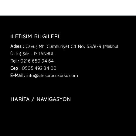
İLETIŞIM BILGILERI
Adres :
Çavuş Mh. Cumhuriyet Cd. No: 53/8-9 (Makbul
Üstü) Şile – İSTANBUL
Tel :
0216 650 94 64
Cep :
0505 492 34 00
E-Mail :
info@silesurucukursu.com
HARITA / NAVIGASYON