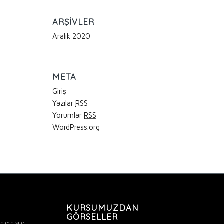
ARŞIVLER
Aralık 2020
META
Giriş
Yazılar
RSS
Yorumlar
RSS
WordPress.org
KURSUMUZDAN
GÖRSELLER
şile
nerede