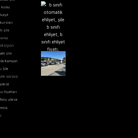
ü kursu
kayıt
 kursları
şile
tı
kursu
reksiyon
şile
yeti
Şile Kamyon
su
Şile
şile sürücü
şile ce
u fiyatları
lefonu
şile ce
mtsk
i