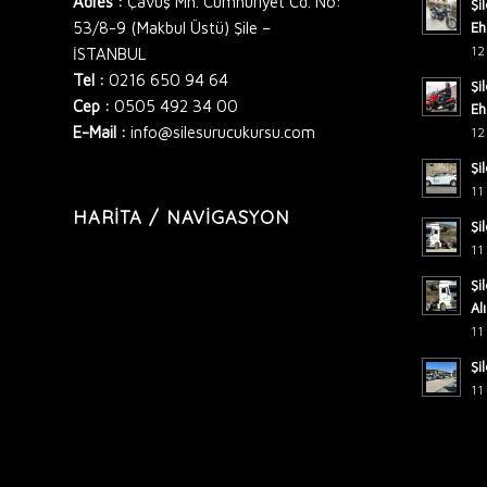
Adres :
Çavuş Mh. Cumhuriyet Cd. No:
Şi
53/8-9 (Makbul Üstü) Şile –
Eh
12
İSTANBUL
Tel :
0216 650 94 64
Şi
Cep :
0505 492 34 00
Eh
E-Mail :
info@silesurucukursu.com
12
Şi
11
HARITA / NAVIGASYON
Şi
11
Şi
Alı
11
Şi
11