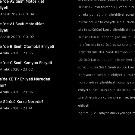
le ‘de A2 Sınıfı Motosiklet
sürücü kursu telefonu
şilede sürüc
liyeti
 Aralık 2020 - 00:04
direksiyon eğitimi
şile ehliyet adresi
evrakları
şile sürücü
şile tır ehliyeti
le ‘de A1 Sınıfı Motosiklet
şile tır şoförlüğü kursu
şile ehliyet fiya
liyeti
 Aralık 2020 - 00:02
sürücü kursu nerede
şile sürücü 
şile di
telefon
şile tır sürücü kursu
le ‘de B Sınıfı Otomobil Ehliyeti
eğitimi
Şile 'de C Sınıfı Kamyon Ehli
 Aralık 2020 - 23:55
sürücü kursu iletişim
şile ehliyet
le ‘de C Sınıfı Kamyon Ehliyeti
sürücü kursu
Şile C Sınıfı sürücü kur
 Aralık 2020 - 23:52
şile ehliyet kursu
Kamyon ehliyeti
le’de CE Tır Ehliyeti Nereden
kursu adres
şile ehliyet kursu fiyatı
nır?
şile sürücü kurs
ehliyet sürücü kursu
 Aralık 2020 - 23:36
şile direksiyon kursu
şile ehliyet te
le Sürücü Kursu Nerede?
şile sürücü kursu
ehliyeti
 Aralık 2020 - 23:14
eğitimi
Şile Kamyon direksiyon eğitim