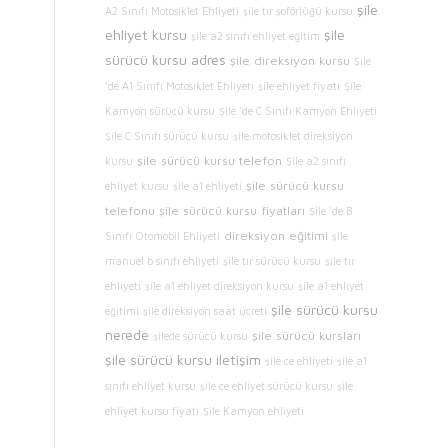
şile
A2 Sınıfı Motosiklet Ehliyeti
şile tır şoförlüğü kursu
ehliyet kursu
şile
şile a2 sınıfı ehliyet eğitim
sürücü kursu adres
şile direksiyon kursu
Şile
‘de A1 Sınıfı Motosiklet Ehliyeti
şile ehliyet fiyatı
Şile
Kamyon sürücü kursu
Şile 'de C Sınıfı Kamyon Ehliyeti
Şile C Sınıfı sürücü kursu
şile motosiklet direksiyon
şile sürücü kursu telefon
kursu
Şile a2 sınıfı
şile sürücü kursu
ehliyet kursu
şile a1 ehliyeti
telefonu
şile sürücü kursu fiyatları
Şile 'de B
direksiyon eğitimi
Sınıfı Otomobil Ehliyeti
şile
manuel b sınıfı ehliyeti
şile tır sürücü kursu
şile tır
ehliyeti
şile a1 ehliyet direksiyon kursu
şile a1 ehliyet
şile sürücü kursu
eğitimi
şile direksiyon saat ücreti
nerede
şile sürücü kursları
şilede sürücü kursu
şile sürücü kursu iletişim
şile ce ehliyeti
şile a1
sınıfı ehliyet kursu
şile ce ehliyet sürücü kursu
şile
ehliyet kursu fiyatı
Şile Kamyon ehliyeti