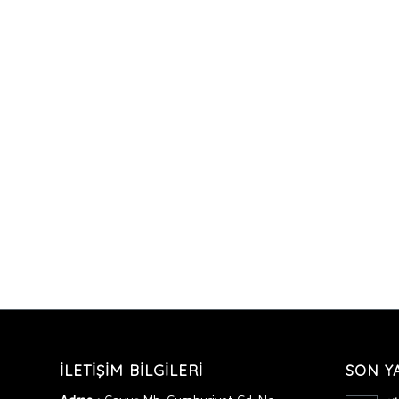
İLETIŞIM BILGILERI
SON Y