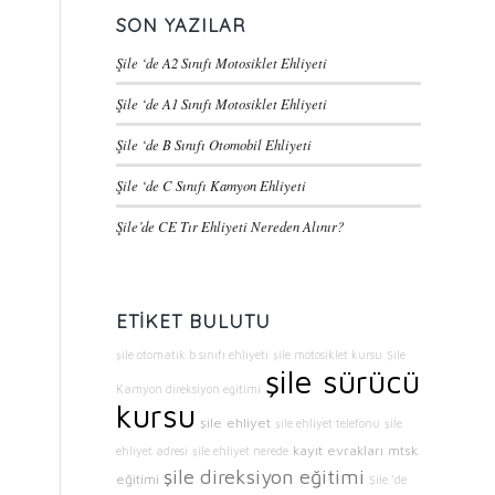
SON YAZILAR
Şile ‘de A2 Sınıfı Motosiklet Ehliyeti
Şile ‘de A1 Sınıfı Motosiklet Ehliyeti
Şile ‘de B Sınıfı Otomobil Ehliyeti
Şile ‘de C Sınıfı Kamyon Ehliyeti
Şile’de CE Tır Ehliyeti Nereden Alınır?
ETIKET BULUTU
şile otomatik b sınıfı ehliyeti
şile motosiklet kursu
Şile
şile sürücü
Kamyon direksiyon eğitimi
kursu
şile ehliyet
şile ehliyet telefonu
şile
kayıt evrakları
mtsk
ehliyet adresi
şile ehliyet nerede
şile direksiyon eğitimi
eğitimi
Şile ‘de