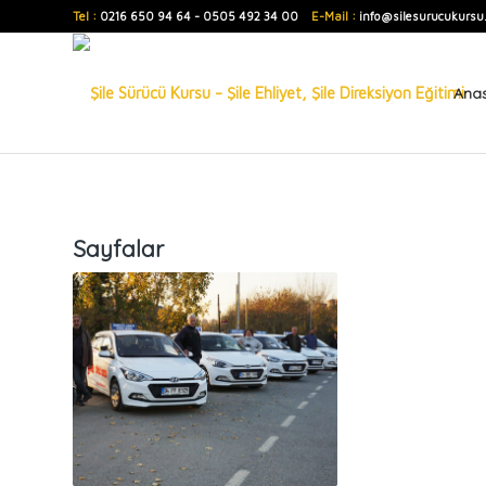
Tel :
0216 650 94 64 - 0505 492 34 00
E-Mail :
info@silesurucukursu
Ana
Sayfalar